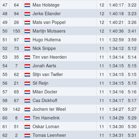
47
64
Max Holstege
12
1:40:17
3:22
48
94
Jerke Eilander
12
1:40:18
3:23
49
26
Mats van Poppel
12
1:40:21
3:26
50
150
Martijn Mutsaers
12
1:40:36
3:41
51
97
Hugo Huitema
11
1:32:59
3:59
52
73
Nick Snippe
11
1:34:12
5:12
53
35
Tim van Heerden
11
1:34:14
5:14
54
7
Jonah Aarts
11
1:34:15
5:15
55
62
Stijn van Twiller
11
1:34:15
5:15
56
21
Sil Reijn
11
1:34:15
5:15
57
65
Milan Docter
11
1:34:16
5:16
58
67
Cas Dickhoff
11
1:34:17
5:17
59
142
Jochem ter Weel
11
1:34:27
5:27
60
8
Tim Hamelink
11
1:34:29
5:29
61
51
Oskar Loman
11
1:34:30
5:30
62
2
Tomas Leenheer
11
1:34:31
5:31