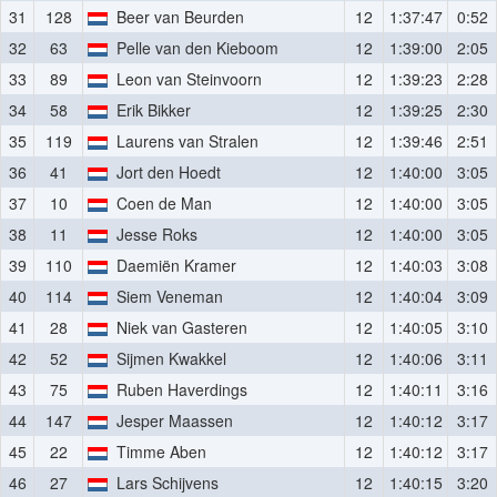
31
128
Beer van Beurden
12
1:37:47
0:52
32
63
Pelle van den Kieboom
12
1:39:00
2:05
33
89
Leon van Steinvoorn
12
1:39:23
2:28
34
58
Erik Bikker
12
1:39:25
2:30
35
119
Laurens van Stralen
12
1:39:46
2:51
36
41
Jort den Hoedt
12
1:40:00
3:05
37
10
Coen de Man
12
1:40:00
3:05
38
11
Jesse Roks
12
1:40:00
3:05
39
110
Daemiën Kramer
12
1:40:03
3:08
40
114
Siem Veneman
12
1:40:04
3:09
41
28
Niek van Gasteren
12
1:40:05
3:10
42
52
Sijmen Kwakkel
12
1:40:06
3:11
43
75
Ruben Haverdings
12
1:40:11
3:16
44
147
Jesper Maassen
12
1:40:12
3:17
45
22
Timme Aben
12
1:40:12
3:17
46
27
Lars Schijvens
12
1:40:15
3:20