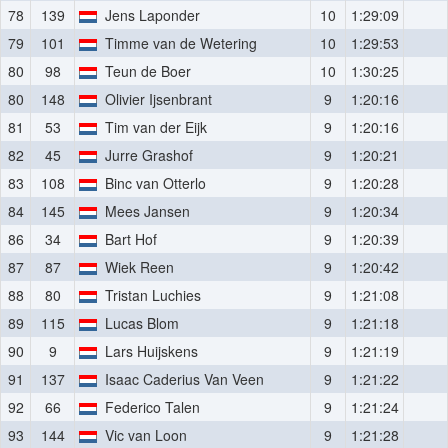
78
139
Jens Laponder
10
1:29:09
79
101
Timme van de Wetering
10
1:29:53
80
98
Teun de Boer
10
1:30:25
80
148
Olivier Ijsenbrant
9
1:20:16
81
53
Tim van der Eijk
9
1:20:16
82
45
Jurre Grashof
9
1:20:21
83
108
Binc van Otterlo
9
1:20:28
84
145
Mees Jansen
9
1:20:34
86
34
Bart Hof
9
1:20:39
87
87
Wiek Reen
9
1:20:42
88
80
Tristan Luchies
9
1:21:08
89
115
Lucas Blom
9
1:21:18
90
9
Lars Huijskens
9
1:21:19
91
137
Isaac Caderius Van Veen
9
1:21:22
92
66
Federico Talen
9
1:21:24
93
144
Vic van Loon
9
1:21:28