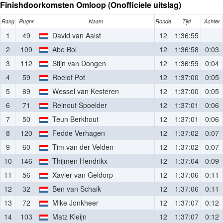
Finishdoorkomsten Omloop (Onofficiele uitslag)
Rang
Rugnr
Naam
Ronde
Tijd
Achter
1
49
David van Aalst
12
1:36:55
2
109
Abe Bol
12
1:36:58
0:03
3
112
Stijn van Dongen
12
1:36:59
0:04
4
59
Roelof Pot
12
1:37:00
0:05
5
69
Wessel van Kesteren
12
1:37:00
0:05
6
71
Reinout Spoelder
12
1:37:01
0:06
7
50
Teun Berkhout
12
1:37:01
0:06
8
120
Fedde Verhagen
12
1:37:02
0:07
9
60
Tim van der Velden
12
1:37:02
0:07
10
146
Thijmen Hendrikx
12
1:37:04
0:09
11
56
Xavier van Geldorp
12
1:37:06
0:11
12
32
Ben van Schaik
12
1:37:06
0:11
13
72
Mike Jonkheer
12
1:37:07
0:12
14
103
Matz Kleijn
12
1:37:07
0:12