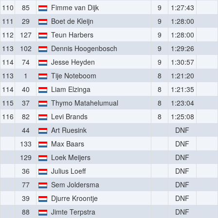
110
85
Fimme van Dijk
9
1:27:43
111
29
Boet de Kleijn
9
1:28:00
112
127
Teun Harbers
9
1:28:00
113
102
Dennis Hoogenbosch
9
1:29:26
114
74
Jesse Heyden
9
1:30:57
113
1
Tije Noteboom
8
1:21:20
114
40
Liam Elzinga
8
1:21:35
115
37
Thymo Matahelumual
8
1:23:04
116
82
Levi Brands
8
1:25:08
44
Art Ruesink
DNF
133
Max Baars
DNF
129
Loek Meijers
DNF
36
Julius Loeff
DNF
77
Sem Joldersma
DNF
39
Djurre Kroontje
DNF
88
Jimte Terpstra
DNF