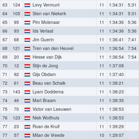
63
124
Levy Vermunt
11
1:34:31
5:31
64
105
Sten van Niekerk
11
1:34:31
5:31
65
95
Pim Molenaar
11
1:34:36
5:36
66
93
Ids Verlaat
11
1:34:36
5:36
67
68
Jim Guerin
11
1:36:41
7:41
68
121
Tren van den Heuvel
11
1:36:54
7:54
69
20
Hesse van Dijk
11
1:36:54
7:54
70
12
Stijn de Jong
11
1:37:08
71
92
Gijs Obdam
11
1:37:40
72
61
Beau van Schaik
11
1:38:21
73
143
Lyam Doddema
11
1:38:23
74
46
Mart Braam
11
1:38:35
75
70
Victor van Leeuwen
11
1:38:53
76
123
Niek Wolthuis
11
1:38:53
77
23
Roan de Kruif
11
1:39:29
77
57
Milan de Vreede
10
1:29:07