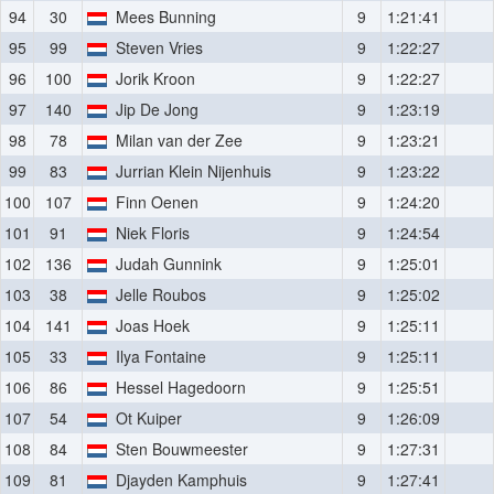
94
30
Mees Bunning
9
1:21:41
95
99
Steven Vries
9
1:22:27
96
100
Jorik Kroon
9
1:22:27
97
140
Jip De Jong
9
1:23:19
98
78
Milan van der Zee
9
1:23:21
99
83
Jurrian Klein Nijenhuis
9
1:23:22
100
107
Finn Oenen
9
1:24:20
101
91
Niek Floris
9
1:24:54
102
136
Judah Gunnink
9
1:25:01
103
38
Jelle Roubos
9
1:25:02
104
141
Joas Hoek
9
1:25:11
105
33
Ilya Fontaine
9
1:25:11
106
86
Hessel Hagedoorn
9
1:25:51
107
54
Ot Kuiper
9
1:26:09
108
84
Sten Bouwmeester
9
1:27:31
109
81
Djayden Kamphuis
9
1:27:41